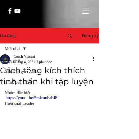
Đăng ký
Bài đăng
Mới nhất
Coach Vincent
Mới nhất
20 thg 4, 2021
3 phút đọc
Cách tăng kích thích
Giải độc gym Việt
tinh thần khi tập luyện
Thiết yếu cho PT
Nhóm đặc biệt
https://youtu.be/5mfrnuhabJE
Hiệu suất Leader