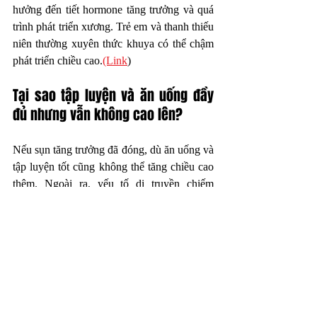
hưởng đến tiết hormone tăng trưởng và quá 
trình phát triển xương. Trẻ em và thanh thiếu 
niên thường xuyên thức khuya có thể chậm 
phát triển chiều cao.
(Link
)
Tại sao tập luyện và ăn uống đầy 
đủ nhưng vẫn không cao lên?
Nếu sụn tăng trưởng đã đóng, dù ăn uống và 
tập luyện tốt cũng không thể tăng chiều cao 
thêm. Ngoài ra, yếu tố di truyền chiếm 
khoảng 60-80% chiều cao cuối cùng của 
mỗi người. Xem thêm 
tại đây
.  (
Link
)
Y khoa và can thiệp 
chuyên sâu