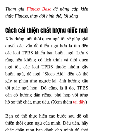
Tham gia 
Fitness Base 
để nâng cấp kiến 
thức Fitness, thay đổi hình thể, lối sống 
Cách cải thiện chất lượng giấc ngủ
Xây dựng một thói quen ngủ tốt sẽ giúp giải 
quyết các vấn đề thiếu ngủ hơn là tìm đến 
các loại TPBS khiến bạn buồn ngủ. Lưu ý 
rằng nếu không có lịch trình và thói quen 
ngủ tốt, các loại TPBS thuộc nhóm gây 
buồn ngủ, dễ ngủ "Sleep Aid" đều có thể 
gây ra phản ứng ngược lại, ảnh hưởng xấu 
tới giấc ngủ hơn. Đó cũng là lí do, TPBS 
cần có hướng dẫn riêng, phù hợp với từng 
hồ sơ thể chất, mục tiêu. (Xem thêm 
tại đây
)
Bạn có thể thực hiện các bước sau để cải 
thiện thói quen ngủ của mình. Đầu tiên, hãy 
chắc chắn rằng bạn dành cho mình đủ thời 