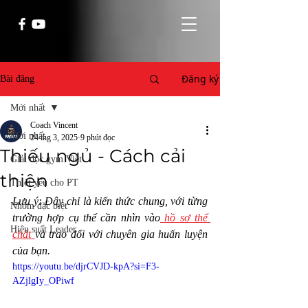
Đăng ký
Bài đăng
Mới nhất
Coach Vincent
Mới nhất
24 thg 3, 2025
9 phút đọc
Thiếu ngủ - Cách cải
Giải độc gym Việt
thiện
Thiết yếu cho PT
Lưu ý: Đây chỉ là kiến thức chung, với từng 
Nhóm đặc biệt
trường hợp cụ thể cần nhìn vào
 hồ sơ thể 
Hiệu suất Leader
chất 
và trao đổi với chuyên gia huấn luyện 
của bạn. 
https://youtu.be/djrCVJD-kpA?si=F3-
AZjlgIy_OPiwf