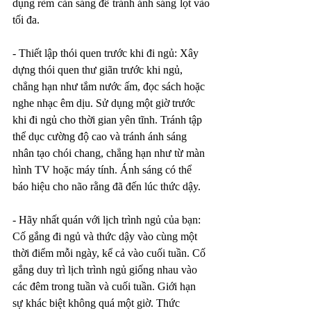
dụng rèm cản sáng để tránh ánh sáng lọt vào 
tối đa.
- Thiết lập thói quen trước khi đi ngủ: Xây 
dựng thói quen thư giãn trước khi ngủ, 
chẳng hạn như tắm nước ấm, đọc sách hoặc 
nghe nhạc êm dịu. Sử dụng một giờ trước 
khi đi ngủ cho thời gian yên tĩnh. Tránh tập 
thể dục cường độ cao và tránh ánh sáng 
nhân tạo chói chang, chẳng hạn như từ màn 
hình TV hoặc máy tính. Ánh sáng có thể 
báo hiệu cho não rằng đã đến lúc thức dậy.
- Hãy nhất quán với lịch trình ngủ của bạn: 
Cố gắng đi ngủ và thức dậy vào cùng một 
thời điểm mỗi ngày, kể cả vào cuối tuần. Cố 
gắng duy trì lịch trình ngủ giống nhau vào 
các đêm trong tuần và cuối tuần. Giới hạn 
sự khác biệt không quá một giờ. Thức 