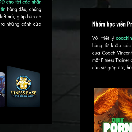
D cho tới các nhãn
tín
hàng đầu, chúng
kết nối, giúp bạn có
Nhóm học viên Pr
 ra những cánh cửa
Với triết lý
coachin
hàng từ khắp các 
của Coach Vincent
một Fitness Traine
cần sự giúp đỡ, hỗ