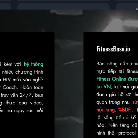
FitnessBase.io
Bạn nâng cấp ch
đi kèm với
hệ thống
trực tiếp tại fitne
nhiều chương trình
Fitness Online đượ
độ HLV mới vào nghề
tại VN
, kết nối g
er Coach. Hoàn toàn
đánh giá hồ sơ th
 truy vấn 24/7, bạn
quan trọng như
sứ
g thức qua video,
nội tạng, %BDF...
t
ểm tra ngay sau mỗi
lối sống để có kế
hóa. Nền tảng cũn
hình thể, protoco