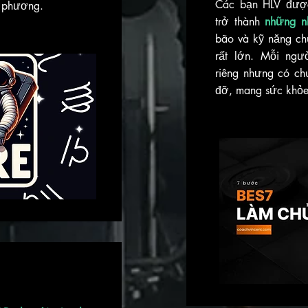
Các bạn HLV được
ịa phương.
trở thành
những nh
bão và kỹ năng ch
rất lớn. Mỗi ngư
riêng nhưng có chu
đỡ, mang sức khỏe