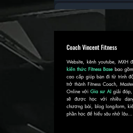
Coach Vincent Fitness
Website, kênh youtube, MXH 
kiến thức Fitness Base
bao gồm 
cao cấp giúp bạn đi từ trình 
trở thành Fitness Coach, Mast
Online với
Gia sư AI
giải đáp,
sẽ được học với nhiều dạn
chương bài, blog long-form, ki
phần học để hiểu sâu nhớ lâu...