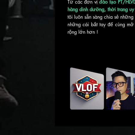
Từ các đơn vị
đào tạo PT/HLVD
hàng dinh dưỡng, thời trang uy 
tôi luôn sẵn sàng chia sẻ những 
những cái bắt tay để cùng mở
rộng lớn hơn !