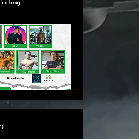
 cảm hứng.
rs