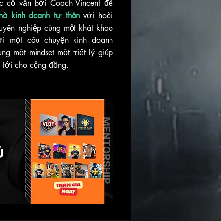
 cố vấn bởi Coach Vincent để
à kinh doanh tự thân
với hoài
uyên nghiệp cùng một khát khao
ời một câu chuyện kinh doanh
ng một mindset một triết lý giúp
 tới cho cộng đồng.