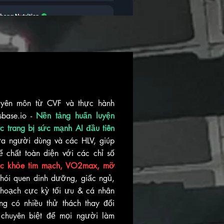
uyên môn từ CVF và thực hành
ssbase.io -
Nền tảng huấn luyện
c trang bị sức mạnh AI đầu tiên
iữa người dùng và các HLV, giúp
ể chất toàn diện với các chỉ số
c khỏe tim mạch, VO2max,
mỡ
hói quen dinh dưỡng, giấc ngủ,
 hoạch cực kỳ tối ưu & cá nhân
g có nhiều thử thách thay đổi
l chuyên biệt để mọi người làm