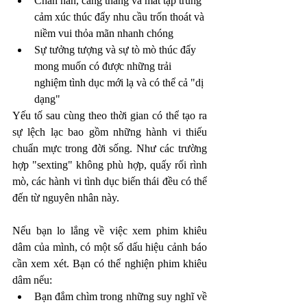
Chán nản, căng thẳng và mất tập trung 
cảm xúc thúc đẩy nhu cầu trốn thoát và 
niềm vui thỏa mãn nhanh chóng
Sự tưởng tượng và sự tò mò thúc đẩy 
mong muốn có được những trải 
nghiệm tình dục mới lạ và có thể cả "dị 
dạng"
Yếu tố sau cùng theo thời gian có thể tạo ra 
sự lệch lạc bao gồm những hành vi thiếu 
chuẩn mực trong đời sống. Như các trường 
hợp "sexting" không phù hợp, quấy rối rình 
mò, các hành vi tình dục biến thái đều có thể 
đến từ nguyên nhân này.
Nếu bạn lo lắng về việc xem phim khiêu 
dâm của mình, có một số dấu hiệu cảnh báo 
cần xem xét. Bạn có thể nghiện phim khiêu 
dâm nếu:
Bạn đắm chìm trong những suy nghĩ về 