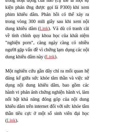
trong hoạt động của não (cụ thể là một sự 
kiện phản ứng được gọi là P300) khi xem 
phim khiêu dâm. Phản hồi có thể xảy ra 
trong vòng 300 mili giây sau khi xem nội 
dung khiêu dâm (
Link
). Và dù có tranh cãi 
về tính chính quy khoa học của khái niệm 
"nghiện porn", càng ngày càng có nhiều 
người gặp vấn đề vì chứng lạm dụng các nội 
dung khiêu dâm này (
Link
).
Một nghiên cứu gần đây chỉ ra mối quan hệ 
đáng kể giữa sức khỏe tâm thần và việc sử 
dụng nội dung khiêu dâm, bao gồm các 
hành vi phản ánh chứng nghiện hành vi, làm 
nổi bật khả năng đóng góp của nội dung 
khiêu dâm trên internet đối với sức khỏe tâm 
thần tiêu cực ở một số sinh viên đại học 
(
Link
).