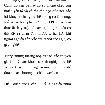
Cũng do vấn đề này có sự chồng chéo của 
nhiều yếu tố và cả rào cản đạo đức nên các 
lời khuyên chung có thể không có tác dụng. 
Kể cả các biện pháp sử dụng TPBS, các loại 
thức ăn hay một số cách giúp tạm quên có 
thể gây ra phản ứng ngược tệ hại hơn khi 
người nghiện tiếp xúc trở lại với các nguy cơ 
gây nghiện. 
Trong những trường hợp cụ thể, các chuyên 
gia tâm lý, sức khỏe có kinh nghiệm có thể 
xem xét các tình trạng và mức độ cụ thể để 
đưa ra các phương án chính xác hơn.
Điều quan trọng cần lưu ý là nghiện phim 
khiêu dâm không phải là một chẩn đoán y tế 
chính thức, nhưng có nhiều cách khác nhau 
khiến việc xem nội dung khiêu dâm có thể 