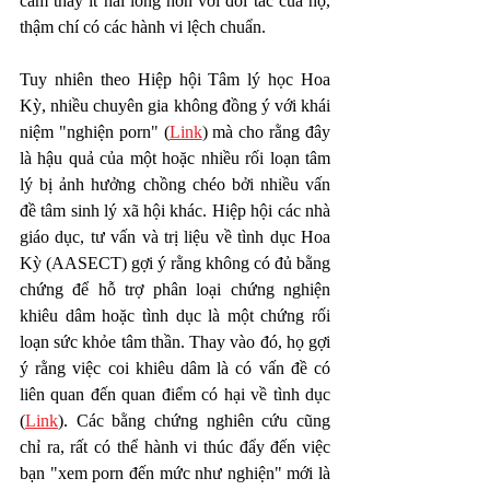
cảm thấy ít hài lòng hơn với đối tác của họ, 
thậm chí có các hành vi lệch chuẩn.
Tuy nhiên theo Hiệp hội Tâm lý học Hoa 
Kỳ, nhiều chuyên gia không đồng ý với khái 
niệm "nghiện porn" (
Link
) mà cho rằng đây 
là hậu quả của một hoặc nhiều rối loạn tâm 
lý bị ảnh hưởng chồng chéo bởi nhiều vấn 
đề tâm sinh lý xã hội khác. Hiệp hội các nhà 
giáo dục, tư vấn và trị liệu về tình dục Hoa 
Kỳ (AASECT) gợi ý rằng không có đủ bằng 
chứng để hỗ trợ phân loại chứng nghiện 
khiêu dâm hoặc tình dục là một chứng rối 
loạn sức khỏe tâm thần. Thay vào đó, họ gợi 
ý rằng việc coi khiêu dâm là có vấn đề có 
liên quan đến quan điểm có hại về tình dục 
(
Link
). Các bằng chứng nghiên cứu cũng 
chỉ ra, rất có thể hành vi thúc đẩy đến việc 
bạn "xem porn đến mức như nghiện" mới là 