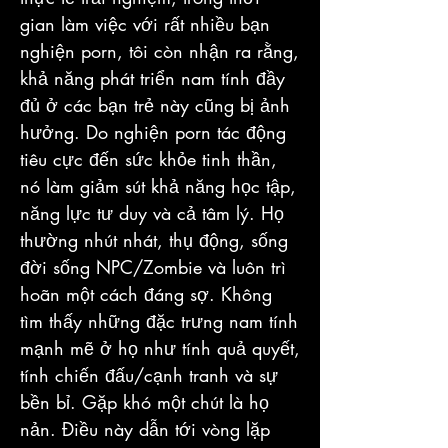
gian làm việc với rất nhiều bạn
nghiện porn, tôi còn nhận ra rằng,
khả năng phát triển nam tính đầy
đủ ở các bạn trẻ này cũng bị ảnh
hưởng. Do nghiện porn tác động
tiêu cực đến sức khỏe tinh thần,
nó làm giảm sút khả năng học tập,
năng lực tư duy và cả tâm lý. Họ
thường nhút nhát, thụ động, sống
đời sống NPC/Zombie và luôn trì
hoãn một cách đáng sợ. Không
tìm thấy những đặc trưng nam tính
mạnh mẽ ở họ như tính quả quyết,
tính chiến đấu/cạnh tranh và sự
bền bỉ. Gặp khó một chút là họ
nản. Điều này dẫn tới vòng lặp