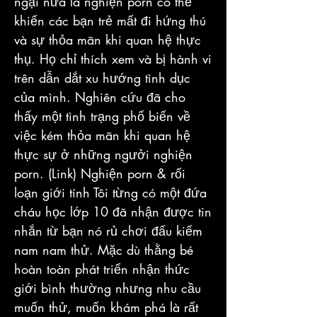
ngại nữa là nghiện porn có thể
khiến các bạn trẻ mất đi hứng thú
và sự thỏa mãn khi quan hệ thực
thụ. Họ chỉ thích xem và bị hành vi
trên dẫn dắt xu hướng tình dục
của mình. Nghiên cứu đã cho
thấy một tình trạng phổ biến về
việc kém thỏa mãn khi quan hệ
thực sự ở những ngưởi nghiện
porn. (Link) Nghiện porn & rối
loạn giới tính Tôi từng có một đứa
cháu học lớp 10 đã nhận được tin
nhắn từ bạn nó rủ chơi đấu kiếm
nam nam thử. Mặc dù thằng bé
hoàn toàn phát triển nhận thức
giới bình thường nhưng nhu cầu
muốn thử, muốn khám phá là rất