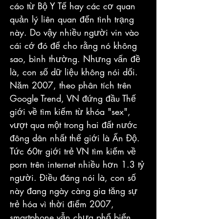
cáo từ Bộ Y Tế hay các cơ quan
quản lý liên quan đến tình trạng
này. Do vậy nhiều người vin vào
cái cớ đó để cho rằng nó không
sao, bình thường. Nhưng vấn đề
là, con số dữ liệu không nói dối.
Năm 2007, theo phân tích trên
Google Trend, VN đứng đầu Thế
giới về tìm kiếm từ khóa "sex",
vượt qua một trong hai đất nước
đông dân nhất thế giới là Ấn Độ.
Tức 60tr giới trẻ VN tìm kiếm về
porn trên internet nhiều hơn 1.3 tỷ
người. Điều đáng nói là, con số
này đang ngày càng gia tăng sự
trẻ hóa vì thời điểm 2007,
smartphone vẫn chưa phổ biến.