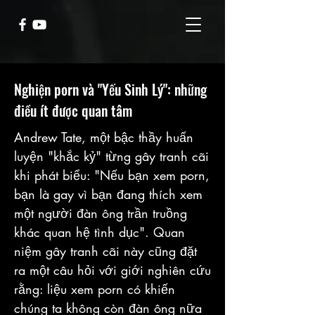
Nghiện porn và "Yếu Sinh Lý": những
điều ít được quan tâm
Andrew Tate, một bậc thầy huấn
luyện "khắc kỷ" từng gây tranh cãi
khi phát biểu: "Nếu bạn xem porn,
bạn là gay vì bạn đang thích xem
một người đàn ông trần truồng
khác quan hệ tình dục". Quan
niệm gây tranh cãi này cũng đặt
ra một câu hỏi với giới nghiên cứu
rằng: liệu xem porn có khiến
chúng ta không còn đàn ông nữa