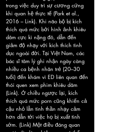
trong việc duy trì sự cương cứng
khi quan hệ thực tế (Park et al.,
2016 – Link). Khi não bộ bị kích
thích quá mức bởi hình ảnh khiêu
dâm cực kì nặng đô, dẫn đến
giảm độ nhạy với kích thích tình
dục ngoài đời. Tại Việt Nam, các
bác sĩ tâm lý ghi nhận ngày càng
nhiều ca bệnh nhân trẻ (20–30
tuổi) đến khám vì ED liên quan đến
thói quen xem phim khiêu dâm
(Link). Ở chiều ngược lại, kích
thích quá mức porn cũng khiến cả
cậu nhỏ lẫn tinh thần nhạy cảm
hơn dẫn tới việc họ bị xuất tinh
sớm. (Link) Một điều đáng quan