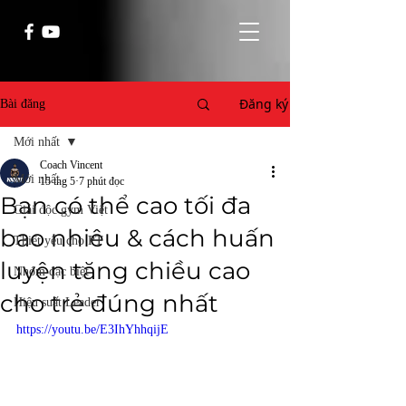
Đăng ký
Bài đăng
Mới nhất
Coach Vincent
Mới nhất
15 thg 5
7 phút đọc
Bạn có thể cao tối đa
Giải độc gym Việt
bao nhiêu & cách huấn
Thiết yếu cho PT
luyện tăng chiều cao
Nhóm đặc biệt
cho trẻ đúng nhất
Hiệu suất Leader
https://youtu.be/E3IhYhhqijE