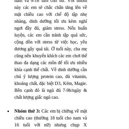
nam và 9-16 tuổi cho nữ. Với nhóm 
này các em sẽ chắc chắn tăng lên về 
mặt chiều cao với chế độ tập nhẹ 
nhàng, dinh dưỡng tối ưu kèm nghỉ 
ngơi đầy đủ, giảm stress. Nếu huấn 
luyện, các em cần tránh tập quá sức, 
cộng dồn với stress từ việc học, yêu 
đương gây quá tải. Ở tuổi này, cha mẹ 
cũng nên khuyến khích các em chơi thể 
thao đa dạng các môn để tối ưu nhiều 
khía cạnh thể chất. Về dinh dưỡng cần 
chú ý lượng protein cao, đủ vitamin, 
khoáng chất, đặc biệt D3, Kẽm, Magie. 
Bên cạnh đó là ngủ đủ 7-9h/ngày & 
chất lượng giấc ngủ cao. 
Nhóm thứ 3:
 Các em bị chững về mặt 
chiều cao (thường 18 tuổi cho nam và 
16 tuổi với nữ) nhưng chụp X 