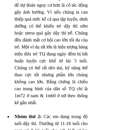
để dự đoán nguy cơ hơn là cố tác động 
gây ảnh hưởng. Vì nếu chúng ta can 
thiệp quá mức kể cả qua tập luyện, dinh 
dưỡng có thể khiến trẻ dậy thì sớm 
hoặc stress quá gây dậy thì trễ. Chúng 
đều đánh mất cơ hội cao lớn tối đa của 
trẻ. Một ví dụ rất lớn là hiện tượng hàng 
triệu đứa trẻ TQ đang ngày đêm bị bắt 
huấn luyện cực khổ từ lúc 5 tuổi. 
Chúng có thể rất dẻo dai, kỹ năng thể 
thao cực tốt nhưng phần lớn chúng 
không cao lớn. Bằng chứng là chiều 
cao trung bình của dân số TQ chỉ là 
1m72 ở nam & 1m60 ở nữ theo thống 
kê gần nhất.     
Nhóm thứ 2:
 Các em đang trong độ 
tuổi dậy thì. Thường từ 11-18 tuổi cho 