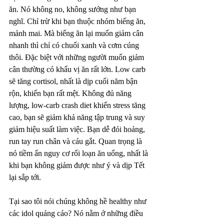
ăn. Nó không no, không sướng như bạn 
nghĩ. Chỉ trừ khi bạn thuộc nhóm biếng ăn, 
mảnh mai. Mà biếng ăn lại muốn giảm cân 
nhanh thì chỉ có chuối xanh và cơm cúng 
thôi. Đặc biệt với những người muốn giảm 
cân thường có khẩu vị ăn rất lớn. Low carb 
sẽ tăng cortisol, nhất là dịp cuối năm bận 
rộn, khiến bạn rất mệt. Không đủ năng 
lượng, low-carb crash diet khiến stress tăng 
cao, bạn sẽ giảm khả năng tập trung và suy 
giảm hiệu suất làm việc. Bạn dễ đói hoảng, 
run tay run chân và cáu gắt. Quan trọng là 
nó tiềm ẩn nguy cơ rối loạn ăn uống, nhất là 
khi bạn không giảm được như ý và dịp Tết 
lại sắp tới.
Tại sao tôi nói chúng không hề healthy như 
các idol quảng cáo? Nó nằm ở những điều 