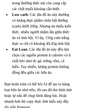
trong thưởng thức mà còn cung cấp 
các chất muối khoáng cần thiết.
Low carb
: Các dĩa đồ ăn này thường 
có lượng thực phẩm chứa bột đường 
(carb) dưới 200g. Nhưng do thiếu kiến 
thức, nhiều người nhầm lẫn giữa thức 
ăn và tinh bột. Ví dụ, 150g cơm trắng 
thực ra chỉ có khoảng 40-45g tinh bột.
Eat Lean
: Các dĩa đồ ăn này đều lựa 
chọn các nguồn protein ít calories và ít 
chất béo như ức gà, trứng, tôm, cá 
biển. Tuy nhiên, lượng protein không 
đồng đều giữa các bữa ăn.
Bạn hoàn toàn có thể hỏi AI để tạo ra hàng 
loạt bữa ăn như trên, rồi sau đó tìm hình ảnh 
hoặc tự nấu để chụp hình đăng bài. Hoặc 
nhanh hơn thì copy thực đơn kiểu này đầy 
rẫy trên Pinterest.