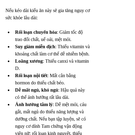
Nếu kéo dài kiểu ăn này sẽ gia tăng nguy cơ 
sức khỏe lâu dài:
Rối loạn chuyển hóa
: Giảm tốc độ 
trao đổi chất, uể oải, mệt mỏi.
Suy giảm miễn dịch
: Thiếu vitamin và 
khoáng chất làm cơ thể dễ nhiễm bệnh.
Loãng xương
: Thiếu canxi và vitamin 
D.
Rối loạn nội tiết
: Mất cân bằng 
hormon do thiếu chất béo.
Dễ mất ngủ, khó ngủ
: Hậu quả này 
có thể ảnh hưởng rất lâu dài.
Ảnh hưởng tâm lý
: Dễ mệt mỏi, cáu 
gắt, mất ngủ do thiếu năng lượng và 
dưỡng chất. Nếu bạn tập luyện, sẽ có 
nguy cơ dính Tam chứng vận động 
viên nữ: rối loạn kinh nguyệt, thiếu 