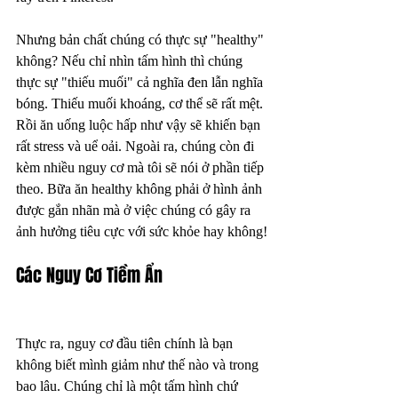
Nhưng bản chất chúng có thực sự "healthy" 
không? Nếu chỉ nhìn tấm hình thì chúng 
thực sự "thiếu muối" cả nghĩa đen lẫn nghĩa 
bóng. Thiếu muối khoáng, cơ thể sẽ rất mệt. 
Rồi ăn uống luộc hấp như vậy sẽ khiến bạn 
rất stress và uể oải. Ngoài ra, chúng còn đi 
kèm nhiều nguy cơ mà tôi sẽ nói ở phần tiếp 
theo. Bữa ăn healthy không phải ở hình ảnh 
được gắn nhãn mà ở việc chúng có gây ra 
ảnh hưởng tiêu cực với sức khỏe hay không!
Các Nguy Cơ Tiềm Ẩn
Thực ra, nguy cơ đầu tiên chính là bạn 
không biết mình giảm như thế nào và trong 
bao lâu. Chúng chỉ là một tấm hình chứ 