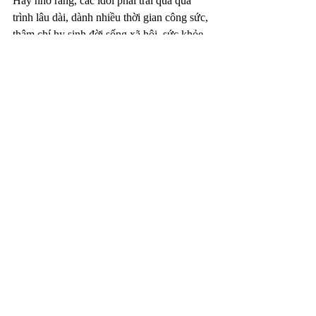
Hãy nhớ rằng, các idol phải trải qua quá 
trình lâu dài, dành nhiều thời gian công sức, 
thậm chí hy sinh đời sống xã hội, sức khỏe 
để có hình ảnh tốt. Kể cả bạn có muốn được 
như họ, nó cũng không nhanh và dễ dàng. 
Nên bạn hoàn toàn không cần làm thế!
dinh dưỡng giảm cân
giảm cân khoa học
giảm cân lành mạnh
Giải độc gym Việt
Bài đăng liên quan
Xem tất cả