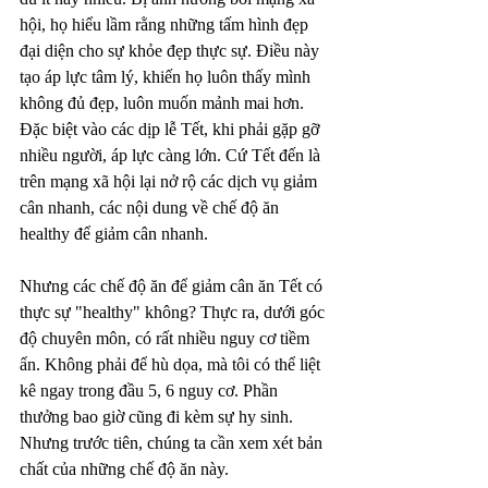
hội, họ hiểu lầm rằng những tấm hình đẹp 
đại diện cho sự khỏe đẹp thực sự. Điều này 
tạo áp lực tâm lý, khiến họ luôn thấy mình 
không đủ đẹp, luôn muốn mảnh mai hơn. 
Đặc biệt vào các dịp lễ Tết, khi phải gặp gỡ 
nhiều người, áp lực càng lớn. Cứ Tết đến là 
trên mạng xã hội lại nở rộ các dịch vụ giảm 
cân nhanh, các nội dung về chế độ ăn 
healthy để giảm cân nhanh.
Nhưng các chế độ ăn để giảm cân ăn Tết có 
thực sự "healthy" không? Thực ra, dưới góc 
độ chuyên môn, có rất nhiều nguy cơ tiềm 
ẩn. Không phải để hù dọa, mà tôi có thể liệt 
kê ngay trong đầu 5, 6 nguy cơ. Phần 
thưởng bao giờ cũng đi kèm sự hy sinh. 
Nhưng trước tiên, chúng ta cần xem xét bản 
chất của những chế độ ăn này.