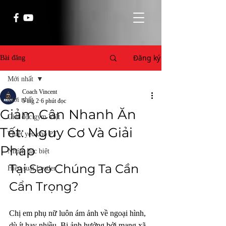
Đăng ký
Bài đăng
Mới nhất
Coach Vincent
Mới nhất
5 thg 2
6 phút đọc
Giảm Cân Nhanh Ăn
Giải độc gym Việt
Tết: Nguy Cơ Và Giải
Thiết yếu cho PT
Pháp
Nhóm đặc biệt
Tại Sao Chúng Ta Cần 
Hiệu suất Leader
Cẩn Trọng?
Chị em phụ nữ luôn ám ảnh về ngoại hình, 
dù ít hay nhiều. Bị ảnh hưởng bởi mạng xã 