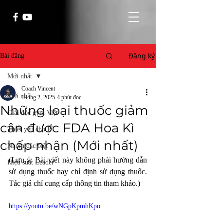
Đăng ký
Bài đăng
Mới nhất
Coach Vincent
Mới nhất
19 thg 2, 2025
4 phút đọc
Những loại thuốc giảm
Giải độc gym Việt
cân được FDA Hoa Kì
Thiết yếu cho PT
chấp nhận (Mới nhất)
Nhóm đặc biệt
(Lưu ý: Bài viết này không phải hướng dẫn 
Hiệu suất Leader
sử dụng thuốc hay chỉ định sử dụng thuốc. 
Tác giả chỉ cung cấp thông tin tham khảo.) 
https://youtu.be/wNGpKpmhKpo