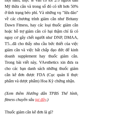
một năm, thực tế vẫn có tới 2/3 người dân 
Mỹ thừa cân và trong số đó có tới hơn 50% 
ở tình trạng béo phì. Và những vụ "lừa đảo" 
về các chương trình giảm cân như Britany 
Dawn Fitness, hay các loại thuốc giảm cân 
hoặc hỗ trợ giảm cân có hại thậm chí là có 
nguy cơ gây chết người như DNP, DMAA, 
T5...đã cho thấy nhu cầu bức thiết của việc 
giảm cân và việc bất chấp đạo đức để kinh 
doanh supplement hay thuốc giảm cân. 
Trong bài viết này, VAesthetics xin đưa ra 
cho các bạn danh sách những thuốc giảm 
cân kê đơn được FDA (Cục quản lí thực 
phẩm và dược phẩm) Hoa Kỳ chứng nhận. 
(Xem thêm Hướng dẫn TPBS Thể hình, 
fitness chuyên sâu 
tại đây
.)
Thuốc giảm cân kê đơn là gì? 