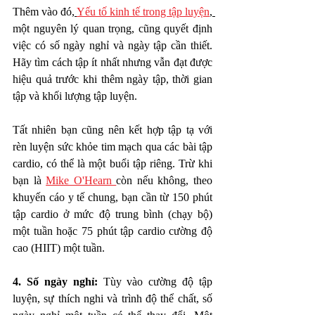
Thêm vào đó
, 
Yếu tố kinh tế trong tập luyện
, 
một nguyên lý quan trọng
,
 cũng quyết định 
việc có số ngày nghỉ và ngày tập cần thiết. 
Hãy tìm cách tập ít nhất nhưng vẫn đạt được 
hiệu quả trước khi thêm ngày tập, thời gian 
tập và khối lượng tập luyện.
Tất nhiên bạn cũng nên kết hợp tập tạ với 
rèn luyện sức khỏe tim mạch qua các bài tập 
cardio, có thể là một buổi tập riêng. Trừ khi 
bạn là 
Mike O'Hearn 
còn nếu không, theo 
khuyến cáo y tế chung, bạn cần từ 150 phút 
tập cardio ở mức độ trung bình (chạy bộ) 
một tuần hoặc 75 phút tập cardio cường độ 
cao (HIIT) một tuần. 
4. Số ngày nghỉ: 
Tùy vào cường độ tập 
luyện, sự thích nghi và trình độ thể chất, số 