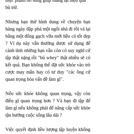
thực phẩm bổ sung giúp mang lại hiệu quả 
bù trừ. 
Nhưng bạn thử hình dung về chuyện bạn 
hàng ngày đập phá một ngôi nhà đi rồi vá lại 
bằng một đống gạch vữa mới liệu có tốt đẹp 
? Ví dụ này vẫn thường được sử dụng để 
cảnh tỉnh những bạn vẫn còn có suy nghĩ cứ 
tập thật nặng rồi "bú whey" thật nhiều sẽ có 
kết quả. Bạn không thể đặt sức khỏe vào trò 
cược may mắn hay có tư duy "các ông cứ 
quan trọng hóa vấn đề làm gì". 
Nếu sức khỏe không quan trọng, vậy còn 
điều gì quan trọng hơn ? Và bạn đi tập để 
làm gì nếu không phải để nâng cấp sức khỏe 
tận hưởng cuộc sống lâu dài ?  
Việc quyết định liều lượng tập luyện không 