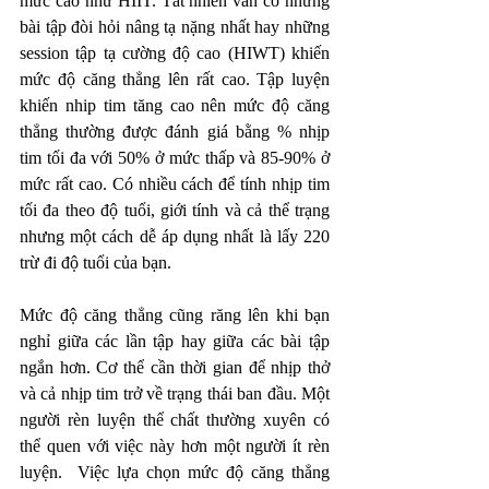
mức cao như HIIT. Tất nhiên vẫn có những 
bài tập đòi hỏi nâng tạ nặng nhất hay những 
session tập tạ cường độ cao (HIWT) khiến 
mức độ căng thẳng lên rất cao. Tập luyện 
khiến nhip tim tăng cao nên mức độ căng 
thẳng thường được đánh giá bằng % nhịp 
tim tối đa với 50% ở mức thấp và 85-90% ở 
mức rất cao. Có nhiều cách để tính nhịp tim 
tối đa theo độ tuổi, giới tính và cả thể trạng 
nhưng một cách dễ áp dụng nhất là lấy 220 
trừ đi độ tuổi của bạn. 
Mức độ căng thẳng cũng răng lên khi bạn 
nghỉ giữa các lần tập hay giữa các bài tập 
ngắn hơn. Cơ thể cần thời gian để nhịp thở 
và cả nhịp tim trở về trạng thái ban đầu. Một 
người rèn luyện thể chất thường xuyên có 
thể quen với việc này hơn một người ít rèn 
luyện.  Việc lựa chọn mức độ căng thẳng 