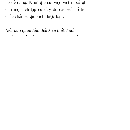
hề dễ dàng. Nhưng chắc việc viết ra sổ ghi 
chú một lịch tập có đầy đủ các yếu tố trên 
chắc chắn sẽ giúp ích được bạn. 
Nếu bạn quan tâm đến kiến thức huấn 
luyện chuyên sâu, hãy tham gia cộng đồng 
Fitness Base
, hệ thống kiến thức  nền tảng, 
chuyên nghiệp được cập nhật hàng tháng ! 
kiến thức fitness
tập luyện
fitness coaching
gym coaching
tập tạ
Thiết yếu cho PT