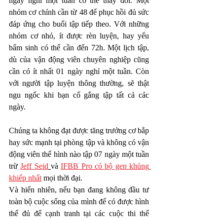
ngày nghỉ một tuần có thể thay đổi. Một 
nhóm cơ chính cần từ 48 để phục hồi đủ sức 
đáp ứng cho buổi tập tiếp theo. Với những 
nhóm cơ nhỏ, ít được rèn luyện, hay yếu 
bẩm sinh có thể cần đến 72h. Một lịch tập, 
dù của vận động viên chuyên nghiệp cũng 
cần có ít nhất 01 ngày nghỉ một tuần. Còn 
với người tập luyện thông thường, sẽ thật 
ngu ngốc khi bạn cố gắng tập tất cả các 
ngày. 
Chúng ta không đạt được tăng trưởng cơ bắp 
hay sức mạnh tại phòng tập và không có vận 
động viên thể hình nào tập 07 ngày một tuần 
trừ 
Jeff Seid
và 
IFBB Pro có bộ gen khủng 
khiếp nhất
 mọi thời đại. 
Và hiển nhiên, nếu bạn đang không đầu tư 
toàn bộ cuộc sống của mình để có được hình 
thể đủ để cạnh tranh tại các cuộc thi thể 