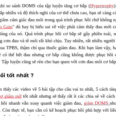
khi so sánh DOMS của tập luyện tăng cơ bắp (
Hypertrophy
)
giảm cảm giác đau mỏi trong quá trình phục hồi chứ không n
o Gain
" dù hay bị hiểu sai về việc phải cảm thấy đau mới c
úng của nó. Quá trình phục hồi cơ bắp sẽ gây phiền toái, n
g cơn đau và tê mỏi rất khó chịu. Tuy nhiên, rất nhiều người
y qua TPBS, thậm chí qua thuốc giảm đau. Khi bạn làm vậy, b
sẽ có thể hết đau nhưng cơ bắp cũng không được phục hồi đ
. Tập luyện cũng sẽ rèn cho bạn quen với cơn đau mỏi cơ bắp
i tốt nhất ?
 thấy các video về 5 bài tập cho cầu vai to nhất, 5 cách tăng
cơ giảm mỡ
 tốt nhất nhưng sẽ thấy rất ít các chia sẻ về cách
c hồi nhanh vẫn xoay quanh việc giảm đau, 
giảm DOMS
như
. Còn thực tế, bạn cần có kế hoạch phục hồi phù hợp với liều