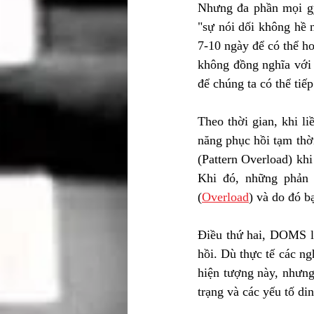
Nhưng đa phần mọi gy
"sự nói dối không hề n
7-10 ngày để có thể ho
không đồng nghĩa với 
để chúng ta có thể tiếp
Theo thời gian, khi li
năng phục hồi tạm thờ
(Pattern Overload) khi
Khi đó, những phản ứ
(
Overload
)
 và do đó bạ
Điều thứ hai, DOMS là 
hồi. Dù thực tế các n
hiện tượng này, nhưng 
trạng và các yếu tố di