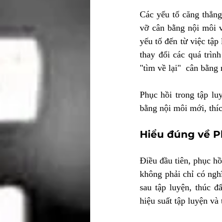
Các yếu tố căng thẳng 
vỡ cân bằng nội môi v
yếu tố đến từ việc tập
thay đổi các quá trìn
"tìm về lại"  cân bằng
Phục hồi trong tập lu
bằng nội môi mới, thíc
Hiểu đúng về P
Điều đầu tiên, phục h
không phải chỉ có ngh
sau tập luyện, thúc đ
hiệu suất tập luyện và 