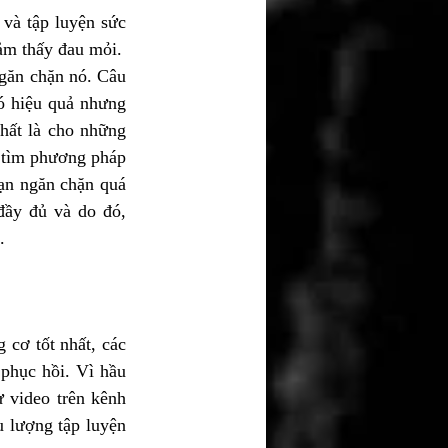
 và tập luyện sức 
bền. Càng phá vỡ cơ bắp nhiều và độ thích nghi của cơ thể chưa cao, bạn sẽ càng cảm thấy đau mỏi.   
găn chặn nó. Câu 
ó hiệu quả nhưng 
hất là cho những 
 tìm phương pháp 
ạn ngăn chặn quá 
ầy đủ và do đó, 
. 
 cơ tốt nhất, các 
 phục hồi. Vì hầu 
 video trên kênh 
 lượng tập luyện 