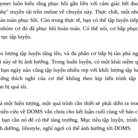
mer luôn hiểu rằng phục hồi gắn liền với cảm giác hết đau
hẹ" truyền tải trên online về chuyện này. Thực chất, một nhó
àn toàn phục hồi. Còn trong thực tế, bạn có thể tập luyện tiếp
nhóm cơ đó đã phục hồi hoàn toàn. Có thể nói, cơ bắp phục
 tục tập luyện. 
ều lượng tập luyện tăng lên, và đa phần cơ bắp bị tàn phá ng
i này sẽ bị ảnh hưởng. Trong huấn luyện, có một khái niệm qu
 bạn ngày nào cũng tập luyện nhiều rep với khối lượng tập lu
ng thích nghi của cơ thể không theo kịp tiến trình tập 
n bị quá tải. 
một hiện tượng, một quá trình cần thiết sẽ phải diễn ra tron
ghiên cứu về DOMS vẫn chưa cho kết luận cuối cùng về bản chấ
bạn cần nó để có thể tăng trưởng. Mục tiêu tập luyện, trình 
nh dưỡng, lifestyle, nghỉ ngơi có thể ảnh hưởng tới DOMS. 