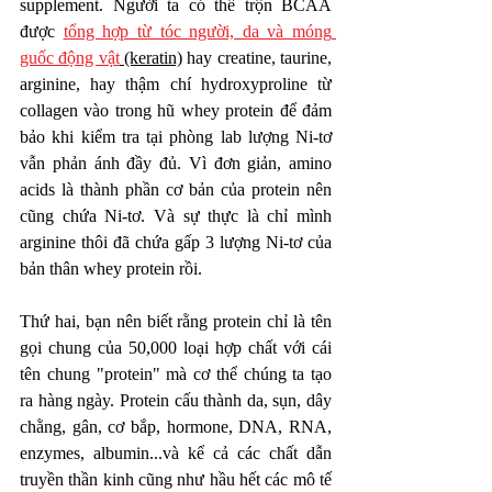
supplement. Người ta có thể trộn BCAA 
được 
tổng hợp từ tóc người, da và móng 
guốc động vật
 (keratin)
 hay creatine, taurine, 
arginine, hay thậm chí hydroxyproline từ 
collagen vào trong hũ whey protein để đảm 
bảo khi kiểm tra tại phòng lab lượng Ni-tơ 
vẫn phản ánh đầy đủ. Vì đơn giản, amino 
acids là thành phần cơ bản của protein nên 
cũng chứa Ni-tơ. Và sự thực là chỉ mình 
arginine thôi đã chứa gấp 3 lượng Ni-tơ của 
bản thân whey protein rồi. 
Thứ hai, bạn nên biết rằng protein chỉ là tên 
gọi chung của 50,000 loại hợp chất với cái 
tên chung "protein" mà cơ thể chúng ta tạo 
ra hàng ngày. Protein cấu thành da, sụn, dây 
chằng, gân, cơ bắp, hormone, DNA, RNA, 
enzymes, albumin...và kể cả các chất dẫn 
truyền thần kinh cũng như hầu hết các mô tế 