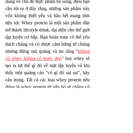
dung về chủ đề thực phẩm bổ sung, điều bạn 
cần rút ra ở đây rằng, những sản phẩm này 
vốn không thiết yếu và hầu hết mang tính 
tiện lợi. Whey protein là một sản phẩm dần 
trở thành lifestyle drink, đại diện cho thế giới 
tập luyện cơ bắp. Bạn hoàn toàn có thể yêu 
thích chúng và có được cảm hứng từ chúng 
nhưng đừng mù quáng và tin rằng "
không 
có whey không có body đẹp
" hay whey sẽ 
tạo ra lợi thế gì đó về mặt tập luyện và khi 
thấy một quảng cáo "có gì đó sai sai", hãy 
cẩn trọng. Tất cả các loại whey protein nếu 
đúng là whey protein từ sữa bò sẽ chẳng có 
gì vượt trội hơn ngoại trừ mùi vị, độ tinh 
khiết.  
https://youtu.be/nwoVNphm_Dc