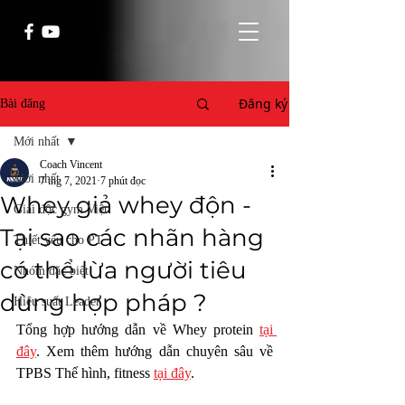
Đăng ký
Bài đăng
Mới nhất
Coach Vincent
Mới nhất
7 thg 7, 2021
7 phút đọc
Whey giả whey độn -
Giải độc gym Việt
Tại sao các nhãn hàng
Thiết yếu cho PT
có thể lừa người tiêu
Nhóm đặc biệt
dùng hợp pháp ?
Hiệu suất Leader
Tổng hợp hướng dẫn về Whey protein 
tại 
đây
. Xem thêm hướng dẫn chuyên sâu về 
TPBS Thể hình, fitness 
tại đây
. 