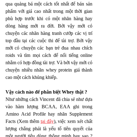
qua quảng bá một cách tốt nhất để bán sản 
phẩm với giá cao nhất trong một thời gian 
phù hợp trước khi có một nhãn hàng hay 
dòng hàng mới ra đời. Bởi vậy mới có 
chuyện các nhãn hàng tranh cướp các vị trí 
top đầu tại các cuộc thi để tài trợ. Bởi vậy 
mới có chuyện các bạn trẻ đua nhau chích 
roids và tìm mọi cách để nổi tiếng online 
nhằm có hợp đồng tài trợ. Và bởi vậy mới có 
chuyện nhiều nhãn whey protein giá thành 
cao một cách khủng khiếp.   
Vậy cách nào để phân biệt Whey thật ?
Như những cách Vincent đã chia sẻ như dựa 
vào hàm lượng BCAA, EAA ghi trong 
Amino Acid Profile hay nhãn Supplement 
Facts (Xem thêm 
tại đây
), việc xem xét chất 
lượng chẳng phải là yếu tố tiên quyết của 
một người tiêu dùng thông minh hay sao ? 