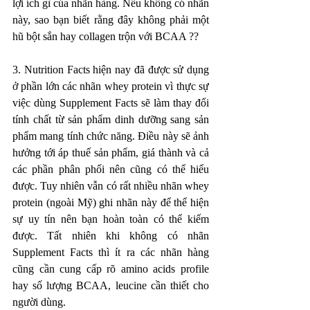
lợi ích gì của nhãn hàng. Nếu không có nhãn 
này, sao bạn biết rằng đây không phải một 
hũ bột sắn hay collagen trộn với BCAA ??
3. Nutrition Facts hiện nay đã được sử dụng 
ở phần lớn các nhãn whey protein vì thực sự 
việc dùng Supplement Facts sẽ làm thay đổi 
tính chất từ sản phẩm dinh dưỡng sang sản 
phẩm mang tính chức năng. Điều này sẽ ảnh 
hưởng tới áp thuế sản phẩm, giá thành và cả 
các phần phân phối nên cũng có thể hiểu 
được. Tuy nhiên vẫn có rất nhiều nhãn whey 
protein (ngoài Mỹ) ghi nhãn này để thể hiện 
sự uy tín nên bạn hoàn toàn có thể kiếm 
được. Tất nhiên khi không có nhãn 
Supplement Facts thì ít ra các nhãn hàng 
cũng cần cung cấp rõ amino acids profile 
hay số lượng BCAA, leucine cần thiết cho 
người dùng. 