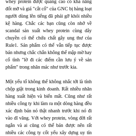
whey protein được quảng cáo có khả năng 
đốt mỡ và giá "cắt cổ" của GNC bị hàng loạt 
người dùng lên tiếng đã phải gỡ khỏi nhiều 
kệ hàng. Chắc các bạn cũng còn nhớ về 
scandal sản xuất whey protein cùng dây 
chuyền có thể chứa chất gây ung thư của 
Rule1. Sản phẩm có thể vẫn tiếp tục được 
bán nhưng chắc chắn không thể mập mờ hay 
cố tình "lờ đi các điểm cần lưu ý về sản 
phẩm" trong nhãn mác như trước kia.   
Một yếu tố không thể không nhắc tới là tính 
chộp giật trong kinh doanh. Rất nhiều nhãn 
hàng xuất hiện và biến mất. Cũng như rất 
nhiều công ty khi làm ra một dòng hàng đều 
xác định bán nó thật nhanh trước khi nó đi 
vào dĩ vãng. Với whey protein, vòng đời rất 
ngắn và ai cũng có thể bán được nên rất 
nhiều các công ty cốt yếu xây dựng uy tín 