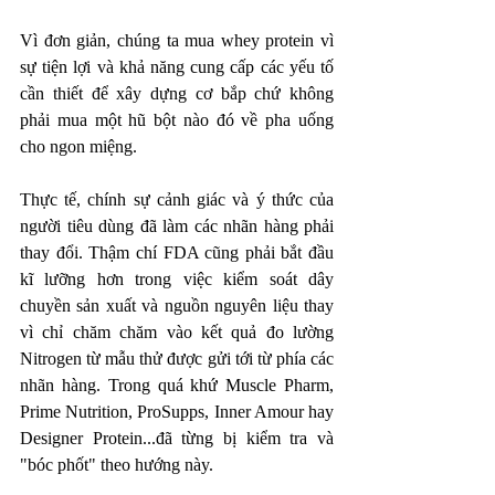
Vì đơn giản, chúng ta mua whey protein vì 
sự tiện lợi và khả năng cung cấp các yếu tố 
cần thiết để xây dựng cơ bắp chứ không 
phải mua một hũ bột nào đó về pha uống 
cho ngon miệng. 
Thực tế, chính sự cảnh giác và ý thức của 
người tiêu dùng đã làm các nhãn hàng phải 
thay đổi. Thậm chí FDA cũng phải bắt đầu 
kĩ lưỡng hơn trong việc kiểm soát dây 
chuyền sản xuất và nguồn nguyên liệu thay 
vì chỉ chăm chăm vào kết quả đo lường 
Nitrogen từ mẫu thử được gửi tới từ phía các 
nhãn hàng. Trong quá khứ Muscle Pharm, 
Prime Nutrition, ProSupps, Inner Amour hay 
Designer Protein...đã từng bị kiểm tra và 
"bóc phốt" theo hướng này.   