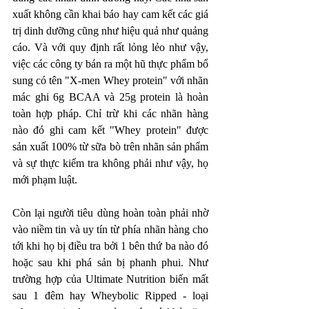
xuất không cần khai báo hay cam kết các giá 
trị dinh dưỡng cũng như hiệu quả như quảng 
cáo. Và với quy định rất lỏng lẻo như vậy, 
việc các công ty bán ra một hũ thực phẩm bổ 
sung có tên "X-men Whey protein" với nhãn 
mác ghi 6g BCAA và 25g protein là hoàn 
toàn hợp pháp. Chỉ trừ khi các nhãn hàng 
nào đó ghi cam kết "Whey protein" được 
sản xuất 100% từ sữa bò trên nhãn sản phẩm 
và sự thực kiểm tra không phải như vậy, họ 
mới phạm luật. 
Còn lại người tiêu dùng hoàn toàn phải nhờ 
vào niềm tin và uy tín từ phía nhãn hàng cho 
tới khi họ bị điều tra bởi 1 bên thứ ba nào đó 
hoặc sau khi phá sản bị phanh phui. Như 
trường hợp của Ultimate Nutrition biến mất 
sau 1 đêm hay Wheybolic Ripped - loại 