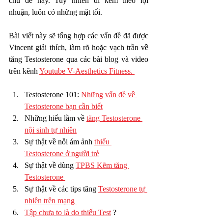
chủ đề này. Tuy nhiên đi kèm theo lợi 
nhuận, luôn có những mặt tối. 
Bài viết này sẽ tổng hợp các vấn đề đã được 
Vincent giải thích, làm rõ hoặc vạch trần về 
tăng Testosterone qua các bài blog và video 
trên kênh 
Youtube V-Aesthetics Fitness. 
Testosterone 101: 
Những vấn đề về 
Testosterone bạn cần biết
Những hiểu lầm về 
tăng Testosterone 
nội sinh tự nhiên
Sự thật về nỗi ám ảnh 
thiếu 
Testosterone ở người trẻ
Sự thật về dùng 
TPBS Kẽm tăng 
Testosterone 
Sự thật về các tips tăng 
Testosterone tự 
nhiên trên mạng 
Tập chưa to là do thiếu Test
 ? 