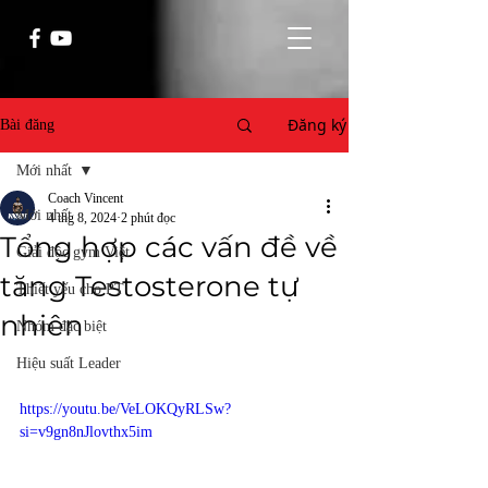
Đăng ký
Bài đăng
Mới nhất
Coach Vincent
Mới nhất
4 thg 8, 2024
2 phút đọc
Tổng hợp các vấn đề về
Giải độc gym Việt
tăng Testosterone tự
Thiết yếu cho PT
nhiên
Nhóm đặc biệt
Hiệu suất Leader
https://youtu.be/VeLOKQyRLSw?
si=v9gn8nJlovthx5im