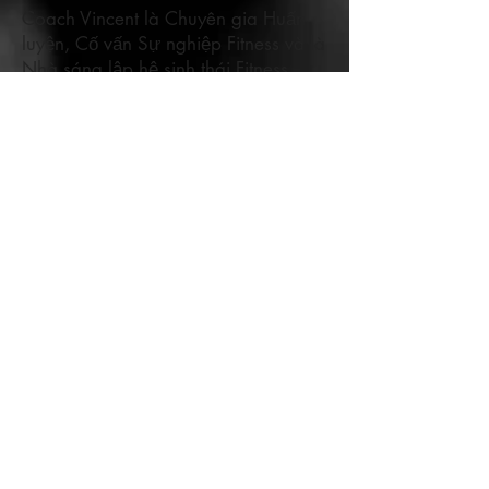
Coach Vincent là Chuyên gia Huấn
luyện, Cố vấn Sự nghiệp Fitness và là
Nhà sáng lập hệ sinh thái Fitness
Base
Với kinh nghiệm >10 năm master
trong ngành fitness tại Việt Nam,
Coach Vincent chuyên xây dựng các
chương trình huấn luyện chuyên sâu
dựa trên tiêu chuẩn quốc tế (NASM,
ISSA), cố vấn lộ trình phát triển cho
các HLV, nhà khởi nghiệp Fitness.
Anh cũng là người tiên phong ứng
dụng công cụ AI Coaching vào việc
phân tích và đánh giá Hồ sơ thể chất
cho người tập và đội ngũ HLV chuyên
nghiệp.
Dịch vụ: Coaching 1:1 | Cố vấn sự