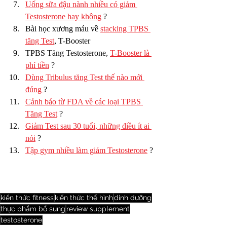
Uống sữa đậu nành nhiều có giảm 
Testosterone hay không
 ?
Bài học xương máu về 
stacking TPBS 
tăng Test
, T-Booster
TPBS Tăng Testosterone, 
T-Booster là 
phí tiền
 ?
Dùng Tribulus tăng Test thế nào mới 
đúng 
?
Cảnh báo từ FDA về các loại TPBS 
Tăng Test
 ?
Giảm Test sau 30 tuổi, những điều ít ai 
nói
 ?
Tập gym nhiều làm giảm Testosterone
 ?
kiến thức fitness
kiến thức thể hình
dinh dưỡng
thực phẩm bổ sung
review supplement
testosterone