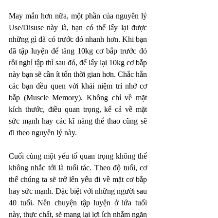
May mắn hơn nữa, một phần của nguyên lý 
Use/Disuse này là, bạn có thể lấy lại được 
những gì đã có trước đó nhanh hơn. Khi bạn 
đã tập luyện để tăng 10kg cơ bắp trước đó 
rồi nghỉ tập thì sau đó, để lấy lại 10kg cơ bắp 
này bạn sẽ cần ít tốn thời gian hơn. Chắc hẳn 
các bạn đều quen với khái niệm trí nhớ cơ 
bắp (Muscle Memory). Không chỉ về mặt 
kích thước, điều quan trọng, kể cả về mặt 
sức mạnh hay các kĩ năng thể thao cũng sẽ 
đi theo nguyên lý này. 
Cuối cùng một yếu tố quan trọng không thể 
không nhắc tới là tuổi tác. Theo độ tuổi, cơ 
thể chúng ta sẽ trở lên yếu đi về mặt cơ bắp 
hay sức mạnh. Đặc biệt với những người sau 
40 tuổi. Nên chuyện tập luyện ở lứa tuổi 
này, thực chất, sẽ mang lại lợi ích nhằm ngăn 