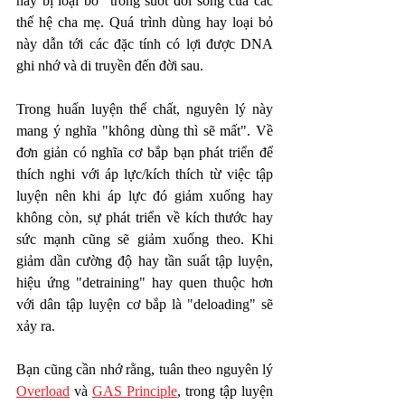
hay bị loại bỏ" trong suốt đời sống của các 
thế hệ cha mẹ. Quá trình dùng hay loại bỏ 
này dẫn tới các đặc tính có lợi được DNA 
ghi nhớ và di truyền đến đời sau.  
Trong huấn luyện thể chất, nguyên lý này 
mang ý nghĩa "không dùng thì sẽ mất". Về 
đơn giản có nghĩa cơ bắp bạn phát triển để 
thích nghi với áp lực/kích thích từ việc tập 
luyện nên khi áp lực đó giảm xuống hay 
không còn, sự phát triển về kích thước hay 
sức mạnh cũng sẽ giảm xuống theo. Khi 
giảm dần cường độ hay tần suất tập luyện, 
hiệu ứng "detraining" hay quen thuộc hơn 
với dân tập luyện cơ bắp là "deloading" sẽ 
xảy ra. 
Bạn cũng cần nhớ rằng, tuân theo nguyên lý 
Overload
 và 
GAS Principle
, trong tập luyện 