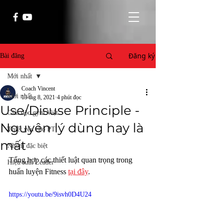
Đăng ký
Bài đăng
Mới nhất
Coach Vincent
Mới nhất
13 thg 8, 2021
4 phút đọc
Use/Disuse Principle -
Giải độc gym Việt
Nguyên lý dùng hay là
Thiết yếu cho PT
mất
Nhóm đặc biệt
Tổng hợp các thiết luật quan trọng trong 
Hiệu suất Leader
huấn luyện Fitness 
tại đây
. 
https://youtu.be/9isvh0D4U24