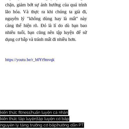
chặn, giảm bớt sự ảnh hưởng của quá trình 
lão hóa. Và thực ra khi chúng ta già đi, 
nguyên lý "không dùng hay là mất" này 
càng thể hiện rõ. Đó là lí do dù bạn bao 
nhiêu tuổi, bạn cũng nên tập luyện để sử 
dụng cơ bắp và tránh mất đi nhiều hơn.
https://youtu.be/r_b0Yt9mvqk
kiến thức fitness
huấn luyện cá nhân
kiến thức tập luyện
tập luyện cơ bắp
nguyên lý tăng trưởng cơ bắp
hướng dẫn PT